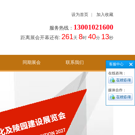
设为首页
|
加入收藏
13001021600
服务热线：
261
8
40
13
距离展会开幕还有:
天
时
分
秒
同期展会
联系我们
客服中心
在线咨询：
媒体合作：